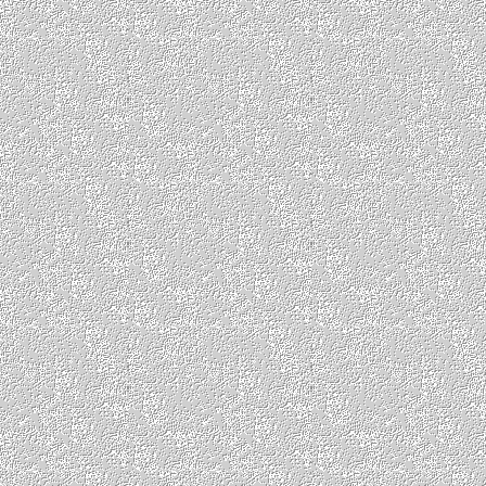
escort
hopa escort
aydın
escort
efeler escort
nazilli
escort
söke escort
balıkesir
escort
altıeylül escort
edremit
escort
karesi escort
bartın
escort
amasra escort
kurucaşile escort
ulus escort
bayburt escort
aydıntepe
escort
demirözü escort
bilecik
escort
bozüyük escort
osmaneli escort
söğüt escort
bursa escort
gerede escort
göynük escort
mudurnu escort
çanakkale escort
biga escort
çan escort
gelibolu escort
çankırı escort
çerkeş escort
ılgaz escort
şabanözü escort
çorum escort
alaca escort
osmancık escort
sungurlu
escort
diyarbakır escort
bağlar
escort
kayapınar escort
yenişehir escort
düzce escort
akçakoca escort
gölyaka
escort
kaynaşlı escort
edirne
escort
ipsala escort
keşan
escort
uzunköprü escort
erzincan escort
refahiye escort
tercan escort
üzümlü escort
erzurum escort
aziziye escort
palandöken escort
yakutiye