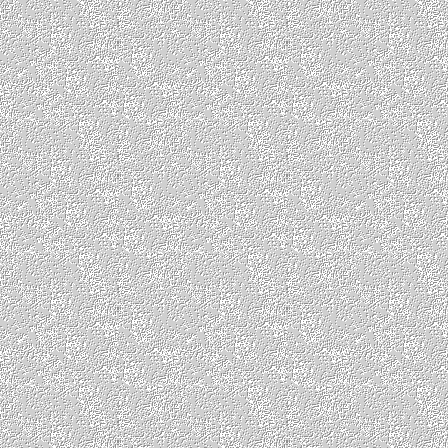
escort
eskişehir escort
odunpazarı escort
sivrihisar
escort
tepebaşı escort
gaziantep escort
nizip escort
şahinbey escort
şehitkamil
escort
giresun escort
bulancak
escort
espiye escort
tirebolu
escort
gümüşhane escort
kelkit
escort
kürtün escort
şiran
escort
hatay escort
antakya
escort
defne escort
iskenderun
escort
ısparta escort
eğirdir
escort
şarkikaraağaç escort
yalvaç escort
istanbul escort
bağcılar escort
esenyurt escort
küçükçekmece escort
izmir
escort
bornava escort
buca
escort
karabağlar escort
kahramanmaraş
dulkadiroğlu
elbistan
onikişubat
karabük
eskipazar
safranbolu
yenice
karaman
ayrancı
ermenek
sarıveliler
kars
kağızman
sarıkamış
selim
kastamonu
cide
taşköprü
tosya
kayseri
kocasinan
melikgazi
talas
kilis
elbeyli
musabeyli
polateli
kırıkkale
delice
keskin
yahşihan
kırklareli
babaeski
lüleburgaz
vize
kırşehir