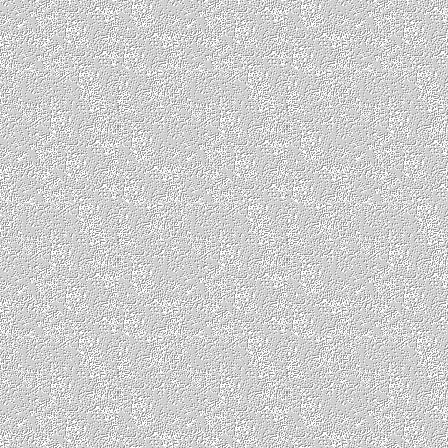
çiçekdağı
kaman
mucur
kocaeli
darıca
gebze
izmit
konya escort
karatay escort
meram escort
selçuklu escort
kütahya escort
gediz escort
simav escort
tavşanlı escort
malatya escort
battalgazi
escort
doğanşehir escort
yeşilyurt escort
manisa escort
akhisar escort
yunusemre
escort
mardin escort
artuklu
escort
kızıltepe escort
midyat
escort
muğla
bodrum escort
fethiye escort
milas escort
nevşehir escort
avanos escort
gülşehir escort
ürgüp escort
nevşehir masaj
avanos masaj
gülşehir masaj
ürgüp masaj
niğde escort
bor escort
çiftlik
escort
ulukışla escort
ordu
escort
altınordu escort
fatsa
escort
ünye escort
osmaniye
escort
bahçe escort
düziçi
escort
kadirli escort
sakarya
escort
adapazarı escort
akyazı
escort
serdivan escort
samsun
escort
atakum escort
bafra
escort
ilkadım escort
sinop
escort
ayancık escort
boyabat
escort
gerze escort
sivaslı