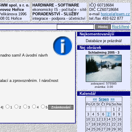
SWM spol. s r. o.
HARDWARE - SOFTWARE
IČO 60718684
provoz Hořice
ekonomický IS - počítače - sítě
DIČ CZ60718684
Pelikánova 1996
PORADENSTVÍ - SLUŽBY
e-mail
horice(at)swm.cz
508 01 Hořice
integrace - podpora - účetnictví
tel./fax 493 622 877
Rozšířené
Nejkomentovanější
Databáze je prázdná!
Nej obrázek
Schladming 2005 - 3
snadno sami! A úvodní návrh
stalací a zprovozněním. I náročnost
zobrazení: 575585
známka: 3.00
Kalendář
<<
Srpen
>>
Po
Út
St
Čt
Pá
So
Ne
 4]
1
2
3
4
5
1
2
3
4
5
6
7
8
9
10
11
12
13
14
15
16
17
18
19
20
21
22
23
24
25
26
27
28
29
30