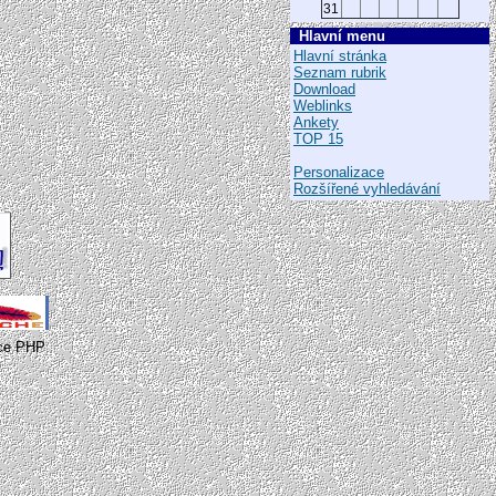
31
Hlavní menu
Hlavní stránka
Seznam rubrik
Download
Weblinks
Ankety
TOP 15
Personalizace
Rozšířené vyhledávání
gold escort hatun
adana escort
çukurova escort
seyhan escort
yüreğir escort
adıyaman escort
besni escort
gölbaşı escort
kahta escort
afyon escort
bolvadin escort
dinar escort
sandıklı escort
aksaray escort
eskil escort
gülağaç escort
ortaköy escort
amasya escort
yce PHP
merzifonescort
suluova escort
taşova escort
ankara escort
çankaya escort
keçiören escort
yenimahalle escort
antalya
escort
alanya escort
kepez
escort
muratpaşa escort
ardahan escort
çıldır escort
göle escort
hanak escort
artvin
escort
arhavi escort
borçka