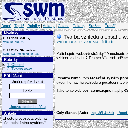
Domů
|
Top15
|
Rubriky
|
Ankety
|
Galerie
|
Odkazy
|
Stažení
|
Čtenář
Novinky
Tvorba vzhledu a obsahu w
21.12.2005:
Odkazy
Vydáno dne 20. 12. 2005 (8437 přečtení)
weby na phpRS
21.12.2005:
Stáhněte si
Potřebujete
webové stránky
? A nechcete 
ikonu, banner, dokumentaci
vzhledu a obsahu? Ten pro Vás rádi udělá
Rubriky
1. Obecné
2. Tvorba www
Přihlášení
Pomůže nám v tom
redakční systém php
Jméno (přezdívka)
úvodního návrhu vzhledu a počáteční tvorb
Také tento web běží samozřejmě na phpRS. 
Heslo
Úprava osobního účtu
Celý článek
| Autor:
Ing. Jiří Ježek
|
Počet
Anketa
Chcete provozovat web na
bázi redakčního systému?