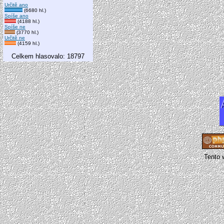
Určitě ano
(6680 hl.)
Spíše ano
(4188 hl.)
Spíše ne
(3770 hl.)
Určitě ne
(4159 hl.)
Celkem hlasovalo: 18797
Tento 