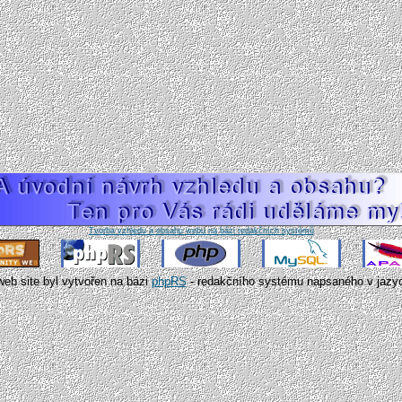
Tvorba vzhledu a obsahu webu na bázi redakčních systémů
web site byl vytvořen na bázi
phpRS
- redakčního systému napsaného v jaz