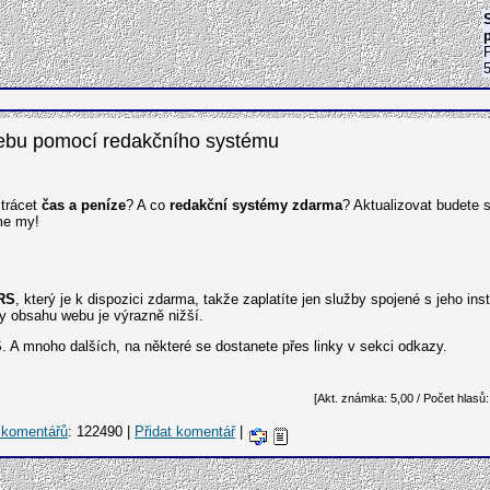
ebu pomocí redakčního systému
ztrácet
čas a peníze
? A co
redakční systémy zdarma
? Aktualizovat budete 
me my!
RS
, který je k dispozici zdarma, takže zaplatíte jen služby spojené s jeho in
y obsahu webu je výrazně nižší.
A mnoho dalších, na některé se dostanete přes linky v sekci odkazy.
[Akt. známka: 5,00 / Počet hlasů:
 komentářů
: 122490 |
Přidat komentář
|